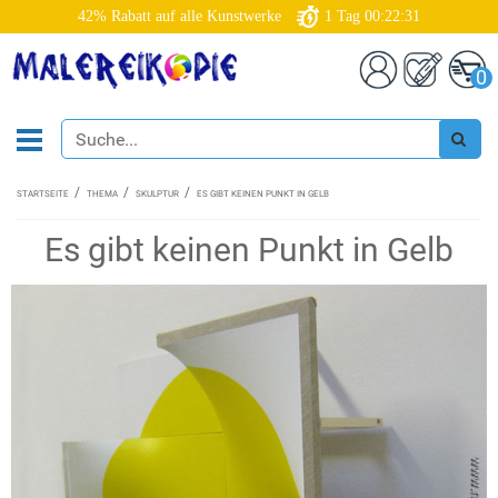
42% Rabatt auf alle Kunstwerke
1
Tag
00:22:30
0
STARTSEITE
THEMA
SKULPTUR
ES GIBT KEINEN PUNKT IN GELB
Es gibt keinen Punkt in Gelb