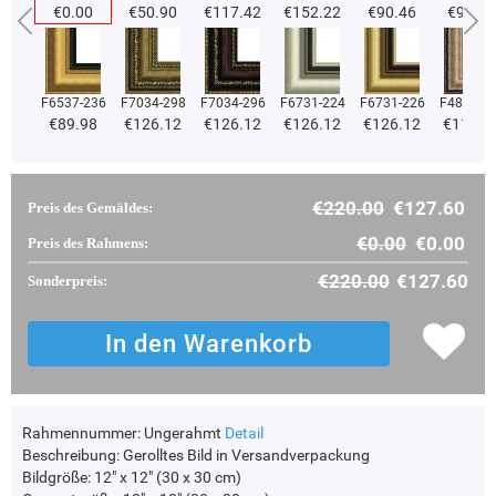
€0.00
€50.90
€117.42
€152.22
€90.46
€90.46
F6537-236
F7034-298
F7034-296
F6731-224
F6731-226
F4827-2
€89.98
€126.12
€126.12
€126.12
€126.12
€119.5
€220.00
€127.60
Preis des Gemäldes:
€0.00
€0.00
Preis des Rahmens:
€220.00
€127.60
Sonderpreis:
Rahmennummer:
Ungerahmt
Detail
Beschreibung:
Gerolltes Bild in Versandverpackung
Bildgröße:
12" x 12" (30 x 30 cm)