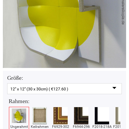
Größe:
12" x 12" (30 x 30cm) ( €127.60 )
Rahmen:
Ungerahmt
Keilrahmen
F6929-302
F6944-296
F2018-218A
F2018-37