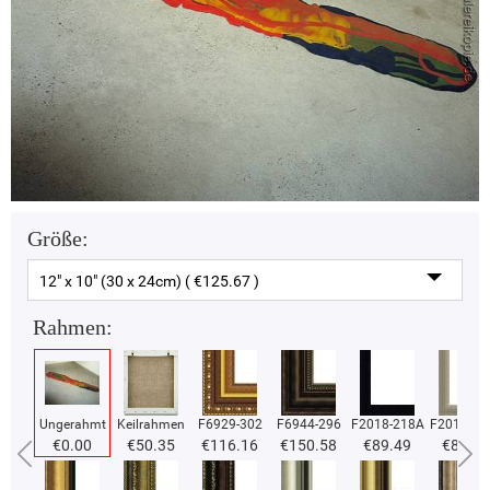
Größe:
12" x 10" (30 x 24cm) ( €125.67 )
Rahmen:
Ungerahmt
Keilrahmen
F6929-302
F6944-296
F2018-218A
F2018-37
€0.00
€50.35
€116.16
€150.58
€89.49
€89.49