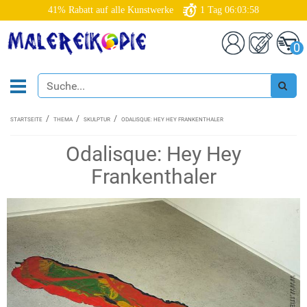
41% Rabatt auf alle Kunstwerke
1
Tag
06:03:57
0
STARTSEITE
THEMA
SKULPTUR
ODALISQUE: HEY HEY FRANKENTHALER
Odalisque: Hey Hey
Frankenthaler