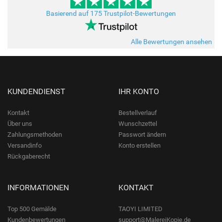
Basierend auf 175 Trustpilot-Bewertungen
Alle Bewertungen ansehen
KUNDENDIENST
IHR KONTO
Kontakt
Bestellverlauf
Über uns
Wunschzettel
Zahlungsmethoden
Passwort ändern
Versandinfo
Konto erstellen
Rückgaberecht
INFORMATIONEN
KONTAKT
Top 500 Gemälde
TAOYI LIMITED
Kundenbewertungen
support@MalereiKopie.de