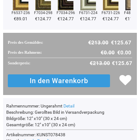
F6537-236
F7034-298
F7034-296
F6731-224
F6731-226
F4827-2
€89.01
€124.77
€124.77
€124.77
€124.77
€118.3
€213.00
€125.67
Preis des Gemäldes:
€0.00
€0.00
Preis des Rahmens:
€213.00
€125.67
Sonderpreis:
Rahmennummer:
Ungerahmt
Detail
Beschreibung:
Gerolltes Bild in Versandverpackung
Bildgröße:
12" x10" (30 x 24 cm)
Gesamtgröße:
12" x10" (30 x 24 cm)
Artikelnummer: KUNST078438