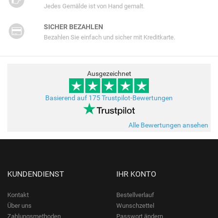
Jedes Gemälde ist von Hand gemalt.
SICHER BEZAHLEN
Bezahlen Sie einfach und sicher mit Kreditkarte.
Ausgezeichnet
Basierend auf 175 Trustpilot-Bewertungen
Alle Bewertungen ansehen
KUNDENDIENST
IHR KONTO
Kontakt
Bestellverlauf
Über uns
Wunschzettel
Zahlungsmethoden
Passwort ändern