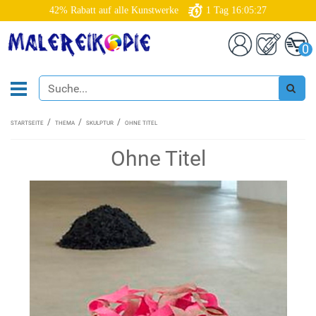
42% Rabatt auf alle Kunstwerke
1
Tag
16:05:26
0
STARTSEITE
THEMA
SKULPTUR
OHNE TITEL
Ohne Titel