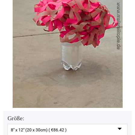
Größe:
8" x 12" (20 x 30cm) ( €86.42 )