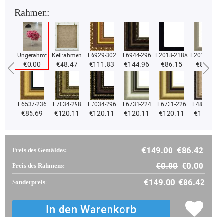
Rahmen:
Ungerahmt
Keilrahmen
F6929-302
F6944-296
F2018-218A
F2018-37
€0.00
€48.47
€111.83
€144.96
€86.15
€86.15
F6537-236
F7034-298
F7034-296
F6731-224
F6731-226
F4827-2
€85.69
€120.11
€120.11
€120.11
€120.11
€113.8
€149.00
€86.42
Preis des Gemäldes:
€0.00
€0.00
Preis des Rahmens:
€149.00
€86.42
Sonderpreis: