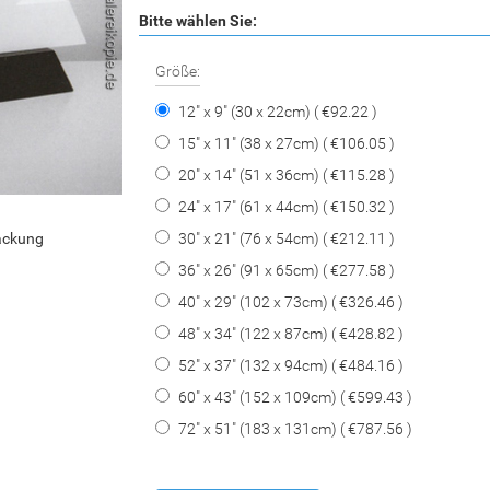
Bitte wählen Sie:
Größe:
12" x 9" (30 x 22cm) ( €92.22 )
15" x 11" (38 x 27cm) ( €106.05 )
20" x 14" (51 x 36cm) ( €115.28 )
24" x 17" (61 x 44cm) ( €150.32 )
30" x 21" (76 x 54cm) ( €212.11 )
packung
36" x 26" (91 x 65cm) ( €277.58 )
40" x 29" (102 x 73cm) ( €326.46 )
48" x 34" (122 x 87cm) ( €428.82 )
52" x 37" (132 x 94cm) ( €484.16 )
60" x 43" (152 x 109cm) ( €599.43 )
72" x 51" (183 x 131cm) ( €787.56 )