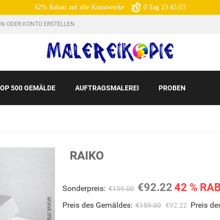
42% Rabatt auf alle Kunstwerke
0
Tag
23:45:02
N ODER KONTO ERSTELLEN
OP 500 GEMÄLDE
AUFTRAGSMALEREI
PROBEN
RAIKO
€92.22
42 % RA
Sonderpreis:
€159.00
Preis des Gemäldes:
Preis d
€159.00
€92.22