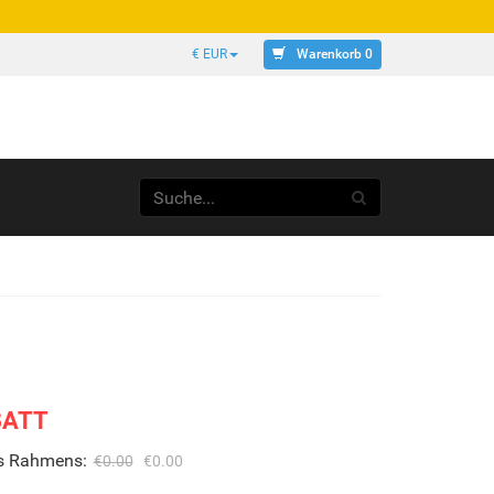
Warenkorb 0
€ EUR
BATT
es Rahmens:
€0.00
€0.00