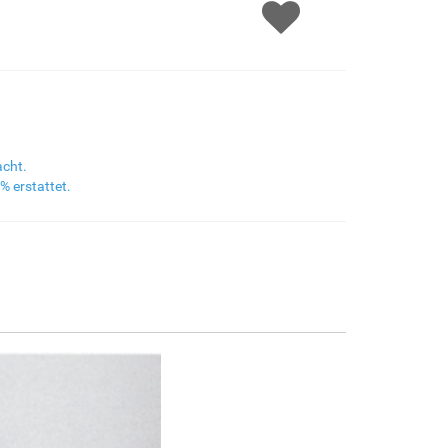
F8645-298
F6537-236
F7034-298
F7034-296
€162.87
€86.40
€121.11
€121.11
F6731-224
F6731-226
F4827-234
F8645-296
€121.11
€121.11
€114.83
€112.32
acht.
% erstattet.
F4613-236
F5130-204
F6035-220
F2833-204
€87.24
€125.77
€113.22
€103.57