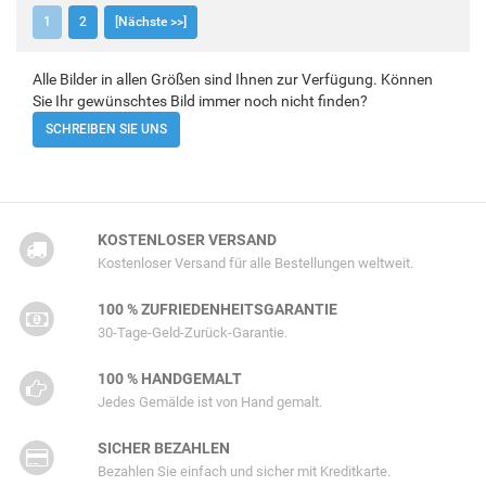
1
2
[Nächste >>]
Alle Bilder in allen Größen sind Ihnen zur Verfügung. Können
Sie Ihr gewünschtes Bild immer noch nicht finden?
SCHREIBEN SIE UNS
KOSTENLOSER VERSAND
Kostenloser Versand für alle Bestellungen weltweit.
100 % ZUFRIEDENHEITSGARANTIE
30-Tage-Geld-Zurück-Garantie.
100 % HANDGEMALT
Jedes Gemälde ist von Hand gemalt.
SICHER BEZAHLEN
Bezahlen Sie einfach und sicher mit Kreditkarte.