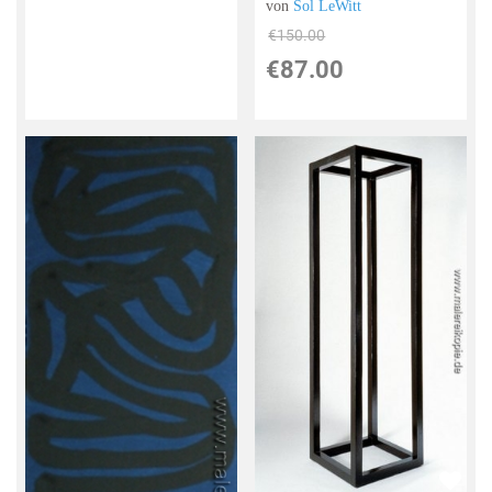
von
Sol LeWitt
€150.00
€87.00