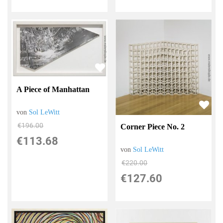
A Piece of Manhattan
von
Sol LeWitt
€196.00
Corner Piece No. 2
€113.68
von
Sol LeWitt
€220.00
€127.60