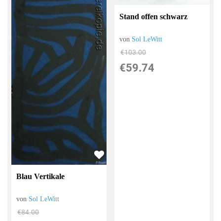
Stand offen schwarz
von
Sol LeWitt
€103.00
€59.74
Blau Vertikale
von
Sol LeWitt
€84.00