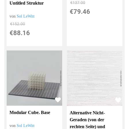
€137.00
Untitled Struktur
€79.46
von
Sol LeWitt
€152.00
€88.16
Modular Cube. Base
Alternative Nicht-
Geraden (von der
von
Sol LeWitt
rechten Seite) und