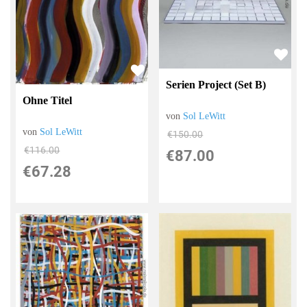
Serien Project (Set B)
Ohne Titel
von
Sol LeWitt
von
Sol LeWitt
€150.00
€116.00
€87.00
€67.28