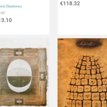
€118.32
orin Dumitrescu
.00
13.10