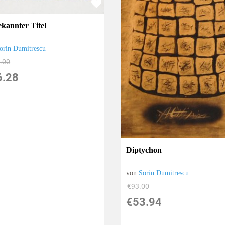
kannter Titel
orin Dumitrescu
.00
6.28
Diptychon
von
Sorin Dumitrescu
€93.00
€53.94