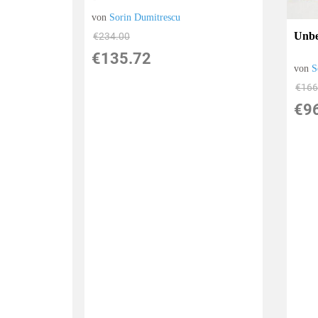
von
Sorin Dumitrescu
Unbe
€234.00
€135.72
von
S
€166
€9