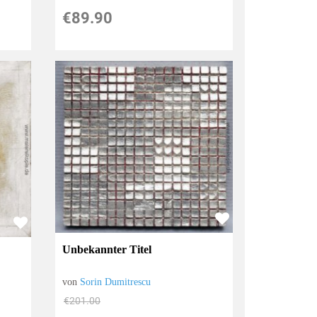
€89.90
Unbekannter Titel
von
Sorin Dumitrescu
€201.00