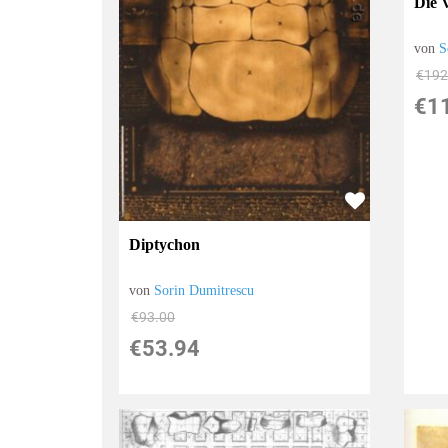
Die 
von
S
€192
€1
Diptychon
von
Sorin Dumitrescu
€93.00
€53.94