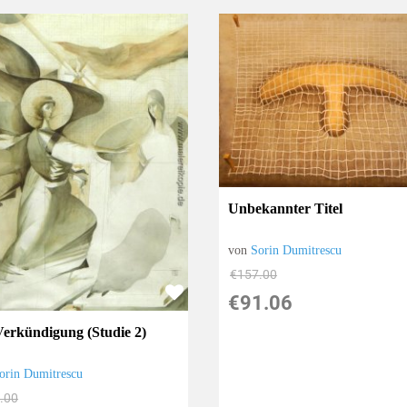
Unbekannter Titel
von
Sorin Dumitrescu
€157.00
€91.06
Verkündigung (Studie 2)
orin Dumitrescu
.00