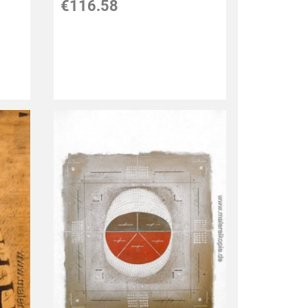
€116.58