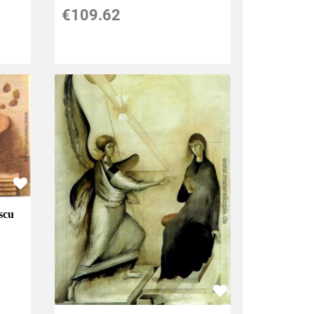
€109.62
escu