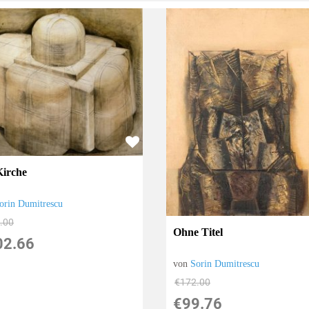
Kirche
orin Dumitrescu
.00
Ohne Titel
02.66
von
Sorin Dumitrescu
€172.00
€99.76