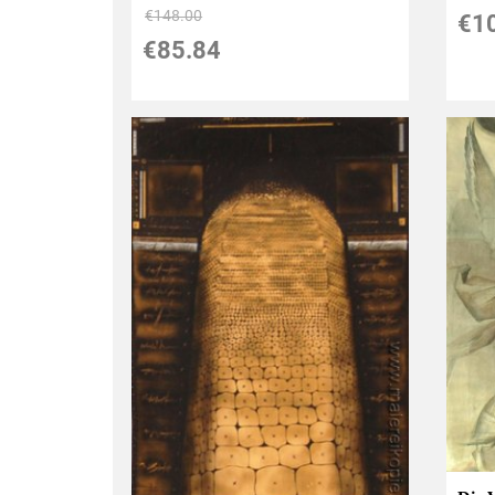
€148.00
€1
€85.84