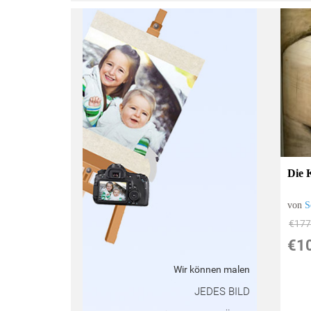
:
Die 
von
S
€177
€1
Wir können malen
JEDES BILD