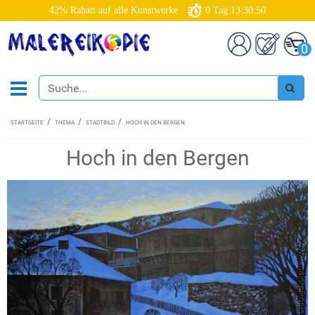
42% Rabatt auf alle Kunstwerke
0
Tag
13:30:49
0
STARTSEITE
THEMA
STADTBILD
HOCH IN DEN BERGEN
Hoch in den Bergen