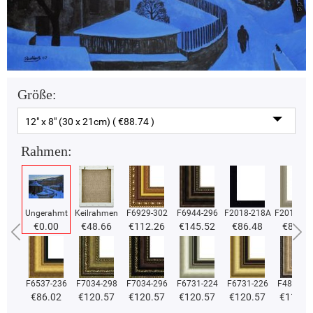
Größe:
12" x 8" (30 x 21cm) ( €88.74 )
Rahmen:
Ungerahmt
Keilrahmen
F6929-302
F6944-296
F2018-218A
F2018-37
€0.00
€48.66
€112.26
€145.52
€86.48
€86.48
F6537-236
F7034-298
F7034-296
F6731-224
F6731-226
F4827-2
€86.02
€120.57
€120.57
€120.57
€120.57
€114.3