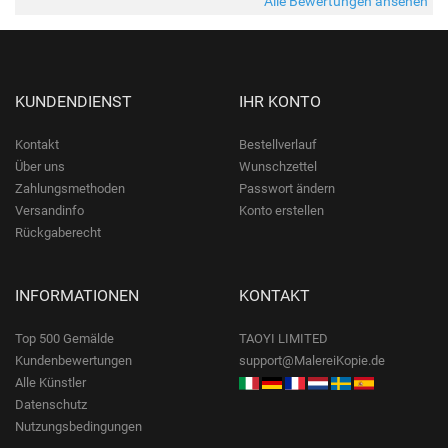
Alle Bewertungen ansehen
KUNDENDIENST
IHR KONTO
Kontakt
Bestellverlauf
Über uns
Wunschzettel
Zahlungsmethoden
Passwort ändern
Versandinfo
Konto erstellen
Rückgaberecht
INFORMATIONEN
KONTAKT
Top 500 Gemälde
TAOYI LIMITED
Kundenbewertungen
support@MalereiKopie.de
Alle Künstler
Datenschutz
Nutzungsbedingungen