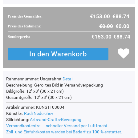
€153.00
€88.74
Preis des Gemäldes:
€0.00
€0.00
Preis des Rahmens:
€153.00
€88.74
Sonderpreis:
Rahmennummer:
Ungerahmt
Detail
Beschreibung:
Gerolltes Bild in Versandverpackung
Bildgröße:
12" x8" (30 x 21 cm)
Gesamtgröße:
12" x8" (30 x 21 cm)
Artikelnummer: KUNST103004
Künstler:
Radi Nedelchev
Stilrichtung:
Arts-and-Crafts-Bewegung
Versandkostenfrei – schneller Versand per Luftfracht.
Zoll- und Einfuhrkosten werden bei Bedarf zu 100 % erstattet.