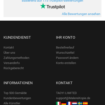
Basierend auf 175 Trustpilot-Bewertungen
Alle Bewertungen ansehen
KUNDENDIENST
IHR KONTO
Kontakt
Bestellverlauf
Über uns
Wunschzettel
Zahlungsmethoden
Passwort ändern
Versandinfo
Konto erstellen
Rückgaberecht
INFORMATIONEN
KONTAKT
Top 500 Gemälde
TAOYI LIMITED
Kundenbewertungen
support@MalereiKopie.de
Alle Künstler