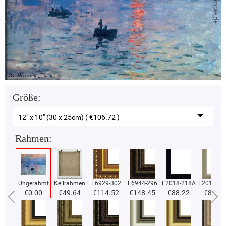
Größe:
12" x 10" (30 x 25cm) ( €106.72 )
Rahmen:
Ungerahmt
Keilrahmen
F6929-302
F6944-296
F2018-218A
F2018-37
€0.00
€49.64
€114.52
€148.45
€88.22
€88.22