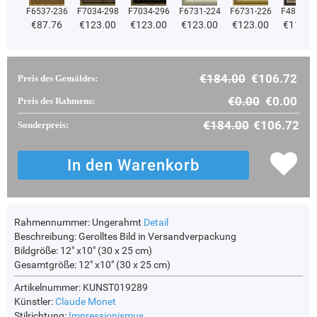
F6537-236
F7034-298
F7034-296
F6731-224
F6731-226
F4827-2
€87.76
€123.00
€123.00
€123.00
€123.00
€116.6
€184.00
€106.72
Preis des Gemäldes:
€0.00
€0.00
Preis des Rahmens:
€184.00
€106.72
Sonderpreis:
Rahmennummer:
Ungerahmt
Detail
Beschreibung:
Gerolltes Bild in Versandverpackung
Bildgröße:
12" x10" (30 x 25 cm)
Gesamtgröße:
12" x10" (30 x 25 cm)
Artikelnummer: KUNST019289
Künstler:
Claude Monet
Stilrichtung:
Impressionismus