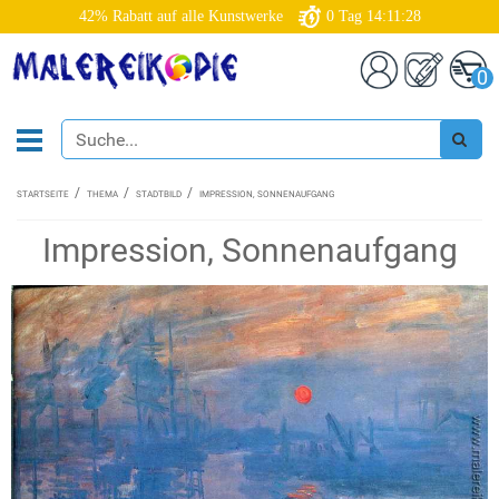
42% Rabatt auf alle Kunstwerke
0
Tag
14:11:28
0
STARTSEITE
THEMA
STADTBILD
IMPRESSION, SONNENAUFGANG
Impression, Sonnenaufgang