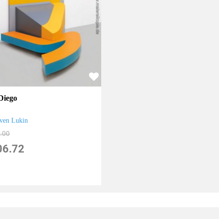
Diego
ven Lukin
.00
06.72