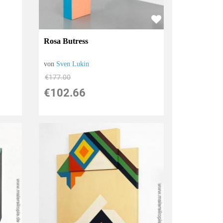
Rosa Butress
von
Sven Lukin
€177.00
€102.66