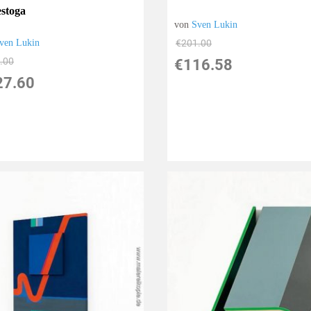
stoga
von
Sven Lukin
ven Lukin
€201.00
.00
€116.58
27.60