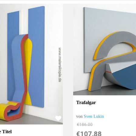
Trafalgar
von
Sven Lukin
€186.00
 Titel
€107.88