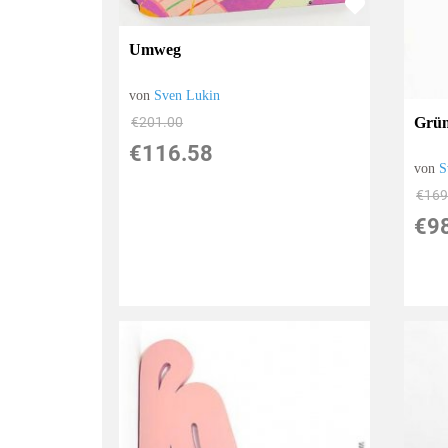
Umweg
von
Sven Lukin
€201.00
Grün
€116.58
von
S
€169
€9