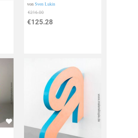
von
Sven Lukin
€216.00
€125.28