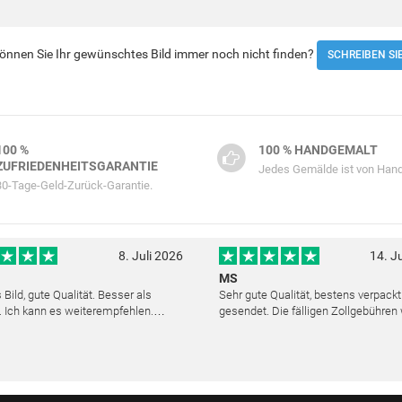
 Können Sie Ihr gewünschtes Bild immer noch nicht finden?
SCHREIBEN SI
100 %
100 % HANDGEMALT
ZUFRIEDENHEITSGARANTIE
Jedes Gemälde ist von Hand
30-Tage-Geld-Zurück-Garantie.
8. Juli 2026
14. J
MS
Bild, gute Qualität. Besser als
Sehr gute Qualität, bestens verpack
. Ich kann es weiterempfehlen.
gesendet. Die fälligen Zollgebühren
cher Kundendienst. Haben sich sehr
noch am selben Tag erstattet. Absol
ls die Lieferung sich etwas
Service und mit dem Ölbild sehr zufr
verzögerte. Bild war gut verpackt. Nur FedEx