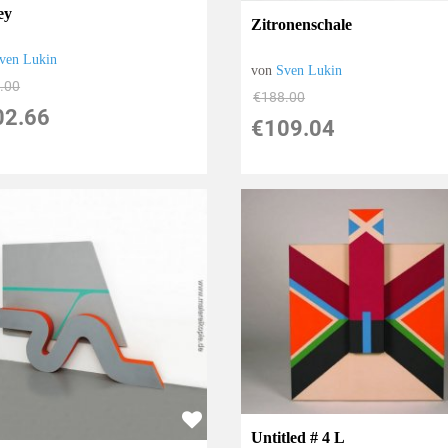
ey
Zitronenschale
ven Lukin
von
Sven Lukin
.00
€188.00
02.66
€109.04
Untitled # 4 L