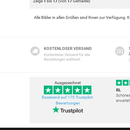
Zeige
1
bis
17
(von
17
Gemälde)
Alle Bilder in allen Größen sind Ihnen zur Verfügung.
KOSTENLOSER VERSAND
Kostenloser Versand für alle
Bestellungen weltweit.
Ausgezeichnet
RL
Schönes 
Basierend auf 175 Trustpilot-
erwartet
Bewertungen
Freundli
bemüht a