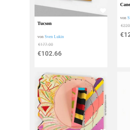
Cane
von
S
Tucson
€220
€1
von
Sven Lukin
€177.00
€102.66