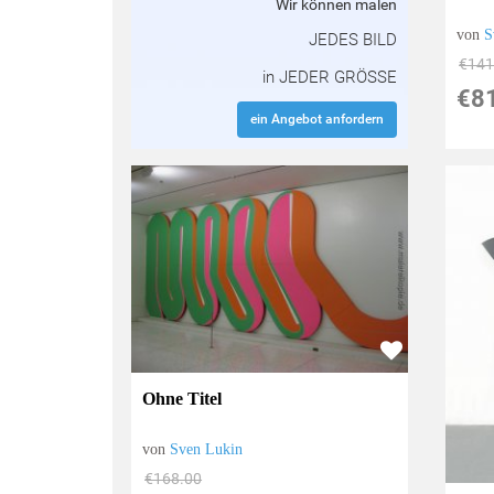
Wir können malen
von
S
JEDES BILD
€141
in JEDER GRÖSSE
€8
ein Angebot anfordern
Ohne Titel
von
Sven Lukin
€168.00