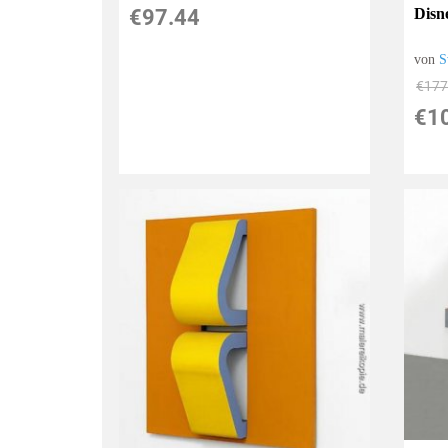
€97.44
Disn
von
S
€177
€1