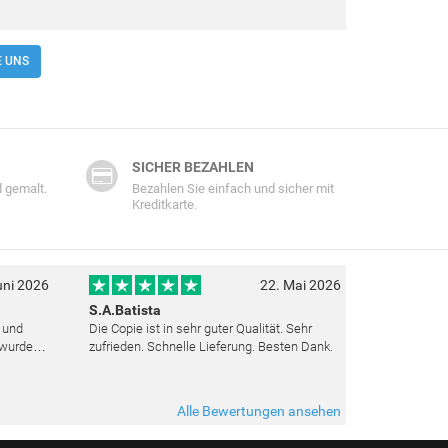
E UNS
SICHER BEZAHLEN
 gemalt.
Bezahlen Sie einfach und sicher mit
Kreditkarte.
uni 2026
22. Mai 2026
S.A.Batista
t und
Die Copie ist in sehr guter Qualität. Sehr
 wurden
zufrieden. Schnelle Lieferung. Besten Dank.
ut top
ieden.
Alle Bewertungen ansehen