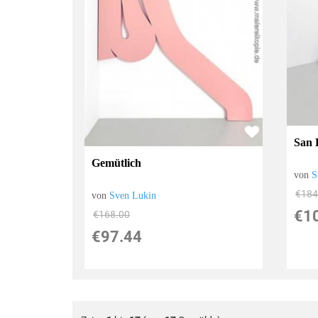
San 
Gemütlich
von
S
€184
von
Sven Lukin
€1
€168.00
€97.44