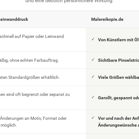
und eine deutlich persönlichere Wirkung.
Leinwanddruck
Malereikopie.de
schinell auf Papier oder Leinwand
Von Künstlern mit Ö
äßig, ohne echten Farbauftrag.
Sichtbare Pinselstri
esten Standardgrößen erhältlich.
Viele Größen wählb
n sind oft begrenzt oder separat zu
Gerollt, gespannt od
 Änderungen an Motiv, Format oder
Vor und nach der An
möglich.
Änderungswünsche 