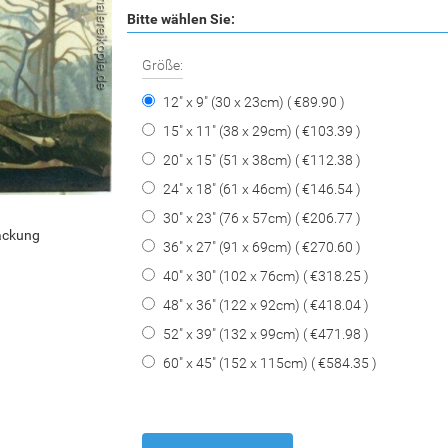
Bitte wählen Sie:
Größe:
12" x 9" (30 x 23cm) ( €89.90 )
15" x 11" (38 x 29cm) ( €103.39 )
20" x 15" (51 x 38cm) ( €112.38 )
24" x 18" (61 x 46cm) ( €146.54 )
30" x 23" (76 x 57cm) ( €206.77 )
packung
36" x 27" (91 x 69cm) ( €270.60 )
40" x 30" (102 x 76cm) ( €318.25 )
48" x 36" (122 x 92cm) ( €418.04 )
52" x 39" (132 x 99cm) ( €471.98 )
60" x 45" (152 x 115cm) ( €584.35 )