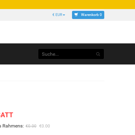
Warenkorb 0
€ EUR
BATT
es Rahmens:
€0.00
€0.00