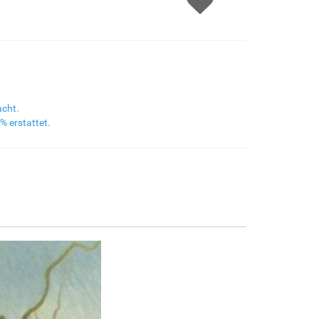
F8645-298
F6537-236
F7034-298
F7034-296
€163.79
€86.89
€121.79
€121.79
F6731-224
F6731-226
F4827-234
F8645-296
€121.79
€121.79
€115.48
€112.96
acht.
% erstattet.
F4613-236
F5130-204
F6035-220
F2833-204
€87.73
€126.48
€113.86
€104.15