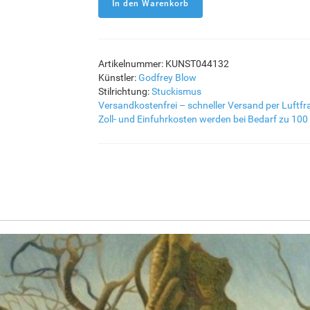
Artikelnummer: KUNST044132
Künstler:
Godfrey Blow
Stilrichtung:
Stuckismus
Versandkostenfrei – schneller Versand per Luftfr
Zoll- und Einfuhrkosten werden bei Bedarf zu 100 