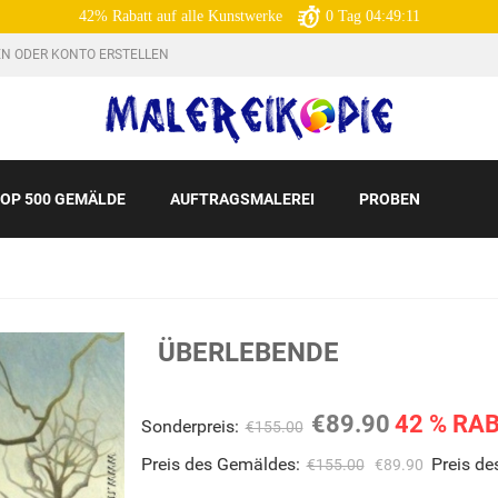
42% Rabatt auf alle Kunstwerke
0
Tag
04:49:10
N ODER KONTO ERSTELLEN
OP 500 GEMÄLDE
AUFTRAGSMALEREI
PROBEN
ÜBERLEBENDE
€89.90
42 % RA
Sonderpreis:
€155.00
Preis des Gemäldes:
Preis d
€155.00
€89.90