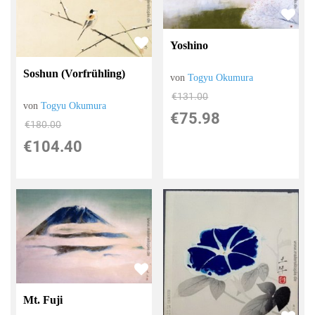
Yoshino
Soshun (Vorfrühling)
von
Togyu Okumura
€131.00
von
Togyu Okumura
€75.98
€180.00
€104.40
Mt. Fuji