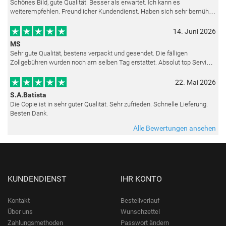
Schönes Bild, gute Qualität. Besser als erwartet. Ich kann es
weiterempfehlen. Freundlicher Kundendienst. Haben sich sehr bemüht
als die Lieferung sich etwas verzögerte. Bild war gut verpackt. Nur FedEx
14. Juni 2026
MS
Sehr gute Qualität, bestens verpackt und gesendet. Die fälligen
Zollgebühren wurden noch am selben Tag erstattet. Absolut top Service
und mit dem Ölbild sehr zufrieden.
22. Mai 2026
S.A.Batista
Die Copie ist in sehr guter Qualität. Sehr zufrieden. Schnelle Lieferung.
Besten Dank.
Alle Bewertungen ansehen
KUNDENDIENST
IHR KONTO
Kontakt
Bestellverlauf
Über uns
Wunschzettel
Zahlungsmethoden
Passwort ändern