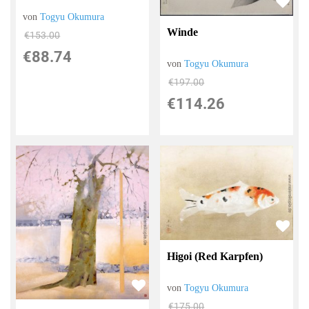
von
Togyu Okumura
Winde
€153.00
€88.74
von
Togyu Okumura
€197.00
€114.26
Higoi (Red Karpfen)
von
Togyu Okumura
€175.00