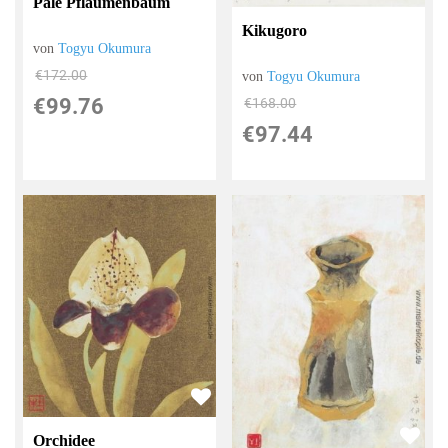
Pale Pflaumenbaum
Kikugoro
von
Togyu Okumura
€172.00
von
Togyu Okumura
€99.76
€168.00
€97.44
Orchidee