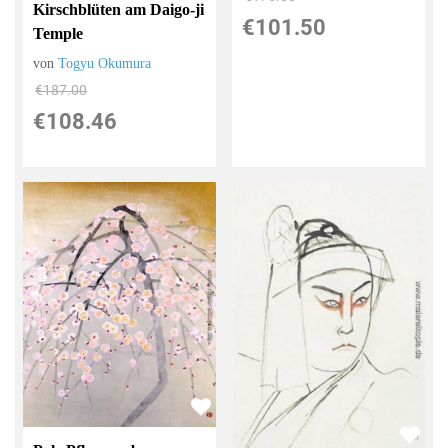
Kirschblüten am Daigo-ji
€101.50
Temple
von
Togyu Okumura
€187.00
€108.46