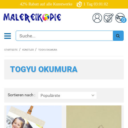
42% Rabatt auf alle Kunstwerke
1
Tag
03:01:02
0
STARTSEITE
KÜNSTLER
TOGYU OKUMURA
TOGYU OKUMURA
Sortieren
Sortieren nach :
Populärste
nach
: