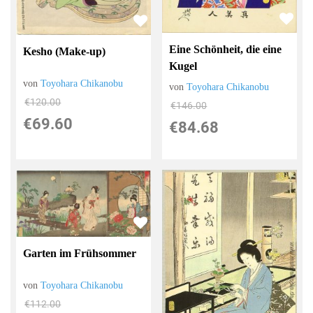
Eine Schönheit, die eine
Kesho (Make-up)
Kugel
von
Toyohara Chikanobu
von
Toyohara Chikanobu
€120.00
€146.00
€69.60
€84.68
Garten im Frühsommer
von
Toyohara Chikanobu
€112.00