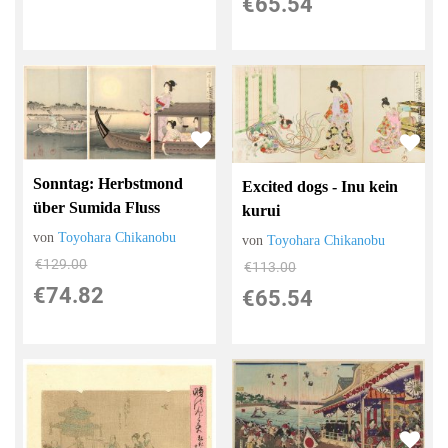
€65.54
Sonntag: Herbstmond
Excited dogs - Inu kein
über Sumida Fluss
kurui
von
Toyohara Chikanobu
von
Toyohara Chikanobu
€129.00
€113.00
€74.82
€65.54