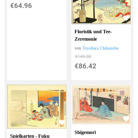
€64.96
Floristik und Tee-
Zeremonie
von
Toyohara Chikanobu
€149.00
€86.42
Shigemori
Spielkarten - Fuku