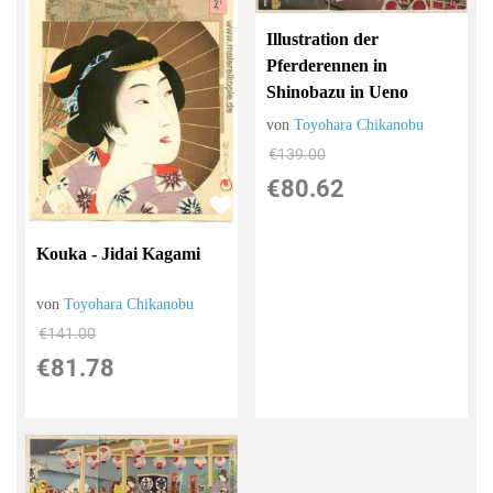
Illustration der
Pferderennen in
Shinobazu in Ueno
von
Toyohara Chikanobu
€139.00
€80.62
Kouka - Jidai Kagami
von
Toyohara Chikanobu
€141.00
€81.78