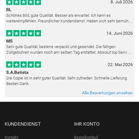
8. Juli 2026
RL
Schönes Bild, gute Qualität. Besser als erwartet. Ich kann es
weiterempfehlen. Freundlicher Kundendienst. Haben sich sehr bemüht
als die Lieferung sich etwas verzögerte. Bild war gut verpackt. Nur FedEx
14. Juni 2026
MS
Sehr gute Qualität, bestens verpackt und gesendet. Die fälligen
Zollgebühren wurden noch am selben Tag erstattet. Absolut top Service
und mit dem Ölbild sehr zufrieden.
22. Mai 2026
S.A.Batista
Die Copie ist in sehr guter Qualität. Sehr zufrieden. Schnelle Lieferung.
Besten Dank.
Alle Bewertungen ansehen
KUNDENDIENST
IHR KONTO
Kontakt
Bestellverlauf