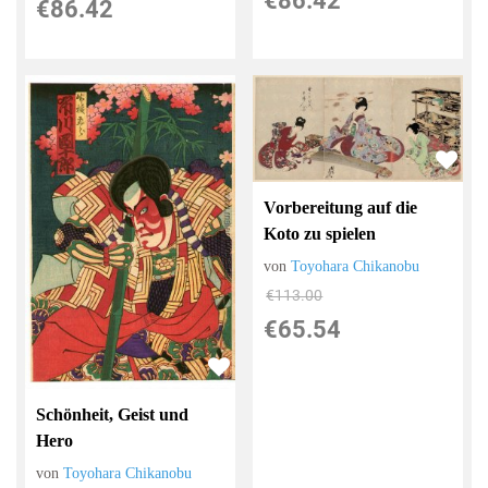
€86.42
€86.42
Vorbereitung auf die
Koto zu spielen
von
Toyohara Chikanobu
€113.00
€65.54
Schönheit, Geist und
Hero
von
Toyohara Chikanobu