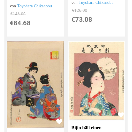
von
Toyohara Chikanobu
von
Toyohara Chikanobu
€126.00
€146.00
€73.08
€84.68
Bijin hält einen