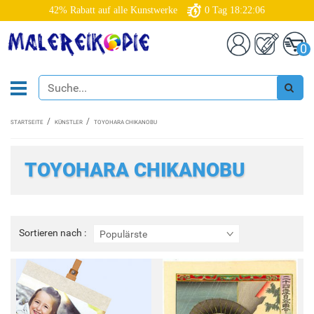
42% Rabatt auf alle Kunstwerke
0
Tag
18:22:04
0
STARTSEITE
KÜNSTLER
TOYOHARA CHIKANOBU
TOYOHARA CHIKANOBU
Sortieren
Sortieren nach :
Populärste
nach
: