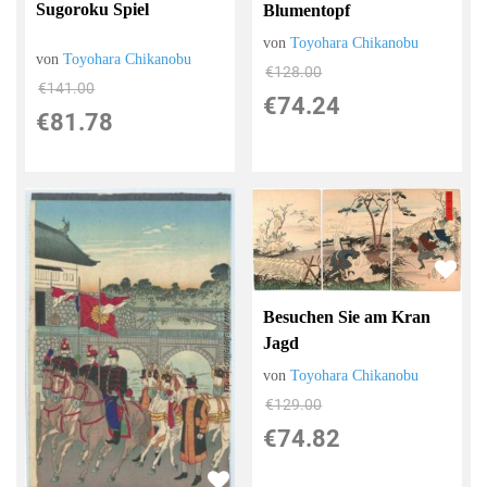
Sugoroku Spiel
Blumentopf
von
Toyohara Chikanobu
von
Toyohara Chikanobu
€128.00
€141.00
€74.24
€81.78
Besuchen Sie am Kran
Jagd
von
Toyohara Chikanobu
€129.00
€74.82