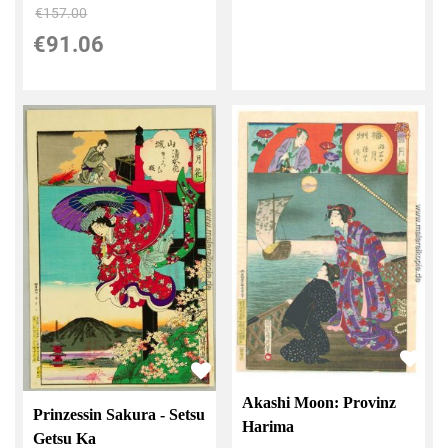
€157.00
€91.06
Akashi Moon: Provinz
Prinzessin Sakura - Setsu
Harima
Getsu Ka