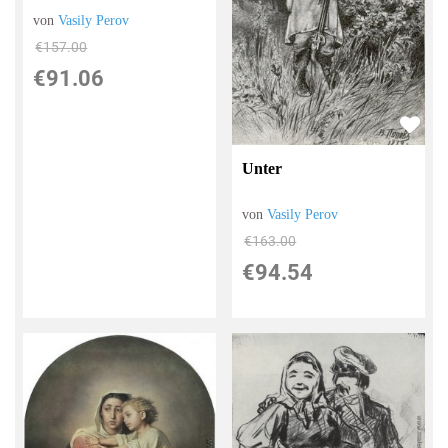
von
Vasily Perov
€157.00
€91.06
Unter
von
Vasily Perov
€163.00
€94.54