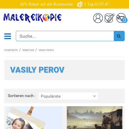
42% Rabatt auf alle Kunstwerke
1
Tag
03:07:44
0
STARTSEITE
KÜNSTLER
VASILY PEROV
VASILY PEROV
Sortieren
Sortieren nach :
Populärste
nach
: