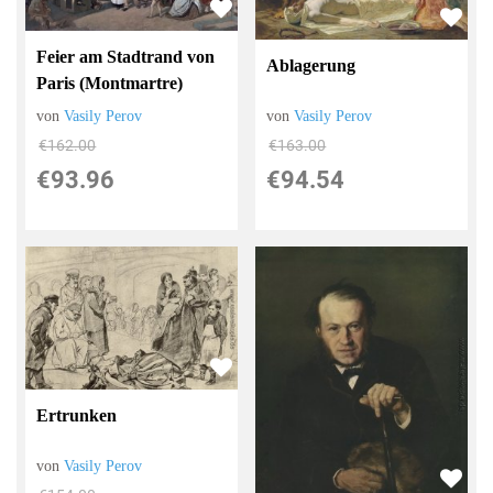
Feier am Stadtrand von
Ablagerung
Paris (Montmartre)
von
Vasily Perov
von
Vasily Perov
€163.00
€162.00
€94.54
€93.96
Ertrunken
von
Vasily Perov