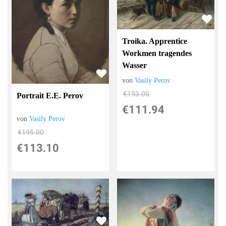
Troika. Apprentice
Workmen tragendes
Wasser
von
Vasily Perov
€193.00
Portrait E.E. Perov
€111.94
von
Vasily Perov
€195.00
€113.10