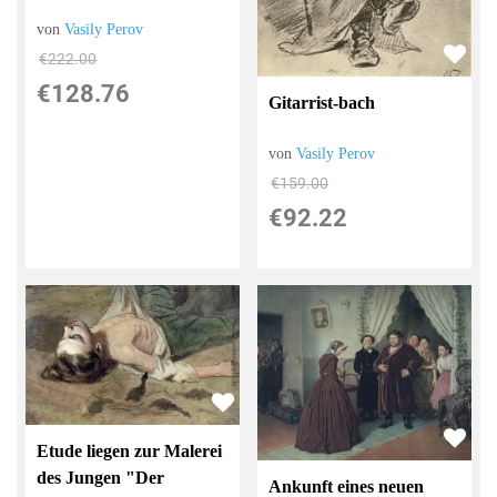
von
Vasily Perov
€222.00
€128.76
Gitarrist-bach
von
Vasily Perov
€159.00
€92.22
Etude liegen zur Malerei
des Jungen "Der
Ankunft eines neuen