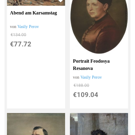
Abend am Karsamstag
von
Vasily Perov
€134.00
€77.72
Portrait Feodosya
Resanova
von
Vasily Perov
€188.00
€109.04