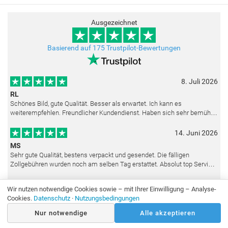
Ausgezeichnet
Basierend auf 175 Trustpilot-Bewertungen
8. Juli 2026
RL
Schönes Bild, gute Qualität. Besser als erwartet. Ich kann es
weiterempfehlen. Freundlicher Kundendienst. Haben sich sehr bemüht
als die Lieferung sich etwas verzögerte. Bild war gut verpackt. Nur FedEx
14. Juni 2026
MS
Sehr gute Qualität, bestens verpackt und gesendet. Die fälligen
Zollgebühren wurden noch am selben Tag erstattet. Absolut top Service
und mit dem Ölbild sehr zufrieden.
22. Mai 2026
Wir nutzen notwendige Cookies sowie – mit Ihrer Einwilligung – Analyse-
S.A.Batista
Cookies.
Datenschutz
·
Nutzungsbedingungen
Die Copie ist in sehr guter Qualität. Sehr zufrieden. Schnelle Lieferung.
Nur notwendige
Alle akzeptieren
Besten Dank.