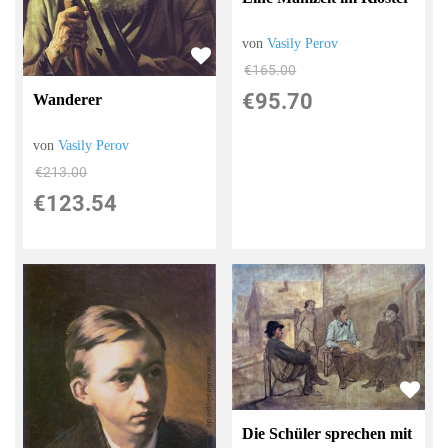
von
Vasily Perov
€165.00
€95.70
Wanderer
von
Vasily Perov
€213.00
€123.54
Die Schüler sprechen mit