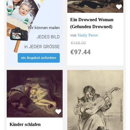
Ein Drowned Woman
(Gefunden Drowned)
Wir können malen
von
Vasily Perov
JEDES BILD
€168.00
in JEDER GRÖSSE
€97.44
ein Angebot anfordern
Kinder schlafen