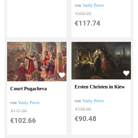
von
Vasily Perov
€203.00
€117.74
Ersten Christen in Kiew
Court Pugacheva
von
Vasily Perov
von
Vasily Perov
€156.00
€177.00
€90.48
€102.66