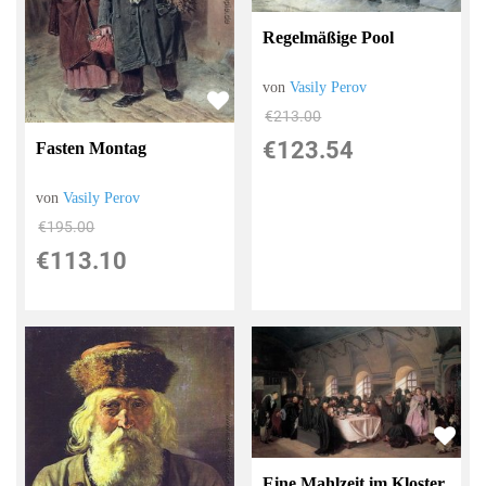
Regelmäßige Pool
von
Vasily Perov
€213.00
€123.54
Fasten Montag
von
Vasily Perov
€195.00
€113.10
Eine Mahlzeit im Kloster