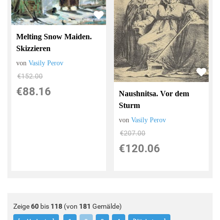
Melting Snow Maiden.
Skizzieren
von
Vasily Perov
€152.00
€88.16
Naushnitsa. Vor dem
Sturm
von
Vasily Perov
€207.00
€120.06
Zeige
60
bis
118
(von
181
Gemälde)