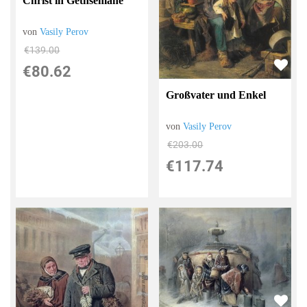
Christ in Gethsemane
von
Vasily Perov
€139.00
€80.62
Großvater und Enkel
von
Vasily Perov
€203.00
€117.74