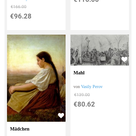
€166.00
€96.28
Mahl
von
Vasily Perov
€139.00
€80.62
Mädchen