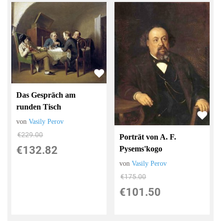
Das Gespräch am
runden Tisch
von
Vasily Perov
€229.00
Porträt von A. F.
€132.82
Pysems'kogo
von
Vasily Perov
€175.00
€101.50