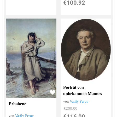
€100.92
Porträt von
unbekannten Mannes
von
Vasily Perov
Erhabene
€200.00
€116.00
von
Vasily Perov