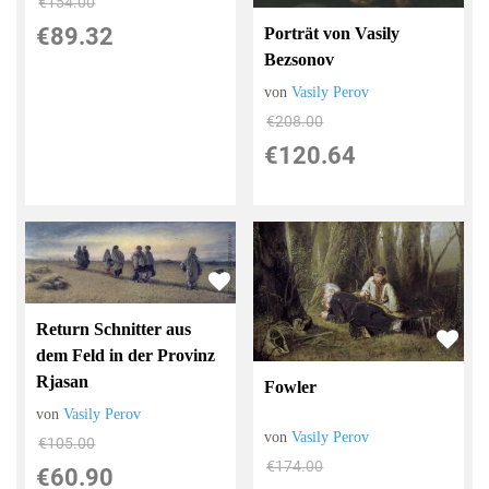
€154.00
€89.32
Porträt von Vasily
Bezsonov
von
Vasily Perov
€208.00
€120.64
Return Schnitter aus
dem Feld in der Provinz
Rjasan
Fowler
von
Vasily Perov
von
Vasily Perov
€105.00
€174.00
€60.90