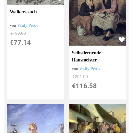
Walkers such
von
Vasily Perov
€133.00
€77.14
Selbstlernende
Hausmeister
von
Vasily Perov
€201.00
€116.58