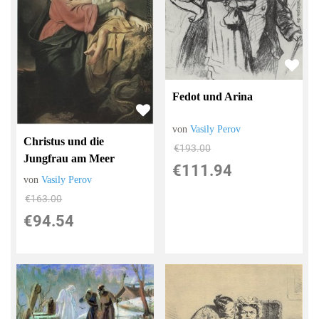
Fedot und Arina
von
Vasily Perov
Christus und die
€193.00
Jungfrau am Meer
€111.94
von
Vasily Perov
€163.00
€94.54