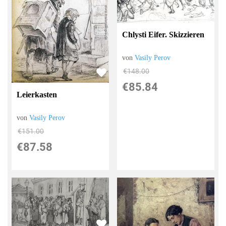
Chlysti Eifer. Skizzieren
von
Vasily Perov
€148.00
€85.84
Leierkasten
von
Vasily Perov
€151.00
€87.58