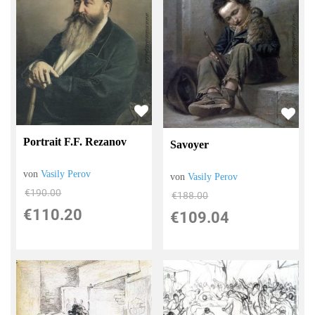
Portrait F.F. Rezanov
Savoyer
von
Vasily Perov
von
Vasily Perov
€190.00
€188.00
€110.20
€109.04