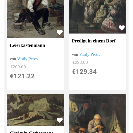
Predigt in einem Dorf
Leierkastenmann
von
Vasily Perov
von
Vasily Perov
€223.00
€209.00
€129.34
€121.22