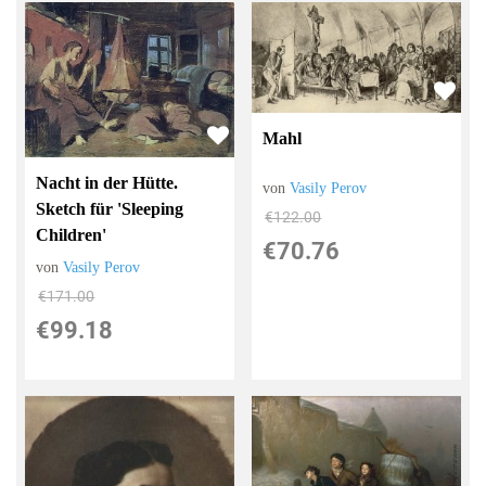
Mahl
Nacht in der Hütte.
von
Vasily Perov
Sketch für 'Sleeping
€122.00
Children'
€70.76
von
Vasily Perov
€171.00
€99.18