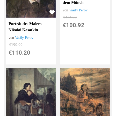
dem Mönch
von
Vasily Perov
€174.00
Porträt des Malers
€100.92
Nikolai Kasatkin
von
Vasily Perov
€190.00
€110.20