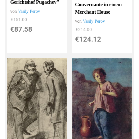
Gerichtshof Pugachev"
Gouvernante in einem
von
Vasily Perov
Merchant House
€151.00
von
Vasily Perov
€87.58
€214.00
€124.12