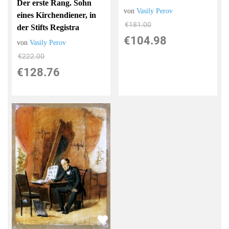
Der erste Rang. Sohn
von
Vasily Perov
eines Kirchendiener, in
€181.00
der Stifts Registra
€104.98
von
Vasily Perov
€222.00
€128.76