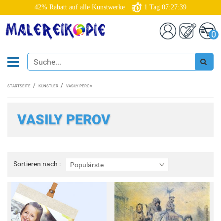
42% Rabatt auf alle Kunstwerke
1
Tag
07:27:39
0
STARTSEITE
KÜNSTLER
VASILY PEROV
VASILY PEROV
Sortieren
Sortieren nach :
Populärste
nach
: