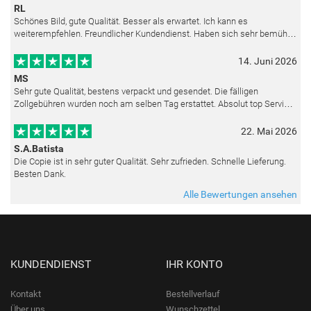
RL
Schönes Bild, gute Qualität. Besser als erwartet. Ich kann es
weiterempfehlen. Freundlicher Kundendienst. Haben sich sehr bemüht
als die Lieferung sich etwas verzögerte. Bild war gut verpackt. Nur FedEx
14. Juni 2026
MS
Sehr gute Qualität, bestens verpackt und gesendet. Die fälligen
Zollgebühren wurden noch am selben Tag erstattet. Absolut top Service
und mit dem Ölbild sehr zufrieden.
22. Mai 2026
S.A.Batista
Die Copie ist in sehr guter Qualität. Sehr zufrieden. Schnelle Lieferung.
Besten Dank.
Alle Bewertungen ansehen
KUNDENDIENST
IHR KONTO
Kontakt
Bestellverlauf
Über uns
Wunschzettel