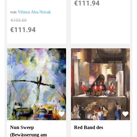
€111.94
von
Vilmos Aba-Novak
€193.00
€111.94
Nun Sweep
Red Band des
(Bewässerung am