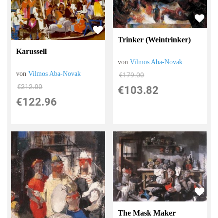
Trinker (Weintrinker)
Karussell
von
Vilmos Aba-Novak
von
Vilmos Aba-Novak
€179.00
€212.00
€103.82
€122.96
The Mask Maker