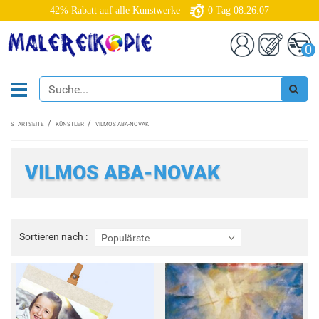
42% Rabatt auf alle Kunstwerke
0
Tag
08:26:06
0
STARTSEITE
KÜNSTLER
VILMOS ABA-NOVAK
VILMOS ABA-NOVAK
Sortieren
Sortieren nach :
Populärste
nach
: