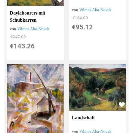
von
Vilmos Aba-Novak
Daylabourers mit
€164.00
Schubkarren
€95.12
von
Vilmos Aba-Novak
€247.00
€143.26
Landschaft
von
Vilmos Aba-Novak