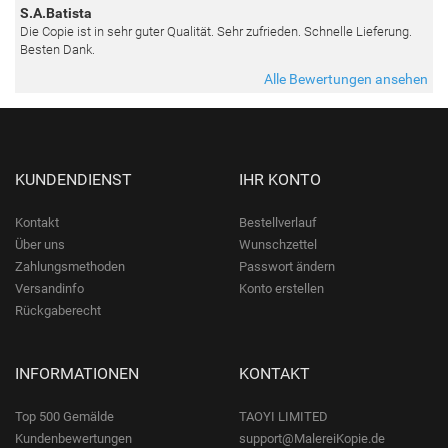
S.A.Batista
Die Copie ist in sehr guter Qualität. Sehr zufrieden. Schnelle Lieferung.
Besten Dank.
Alle Bewertungen ansehen
KUNDENDIENST
IHR KONTO
Kontakt
Bestellverlauf
Über uns
Wunschzettel
Zahlungsmethoden
Passwort ändern
Versandinfo
Konto erstellen
Rückgaberecht
INFORMATIONEN
KONTAKT
Top 500 Gemälde
TAOYI LIMITED
Kundenbewertungen
support@MalereiKopie.de