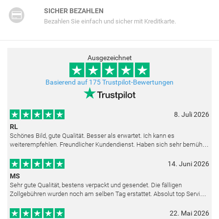
SICHER BEZAHLEN
Bezahlen Sie einfach und sicher mit Kreditkarte.
Ausgezeichnet
Basierend auf 175 Trustpilot-Bewertungen
8. Juli 2026
RL
Schönes Bild, gute Qualität. Besser als erwartet. Ich kann es
weiterempfehlen. Freundlicher Kundendienst. Haben sich sehr bemüht
als die Lieferung sich etwas verzögerte. Bild war gut verpackt. Nur FedEx
14. Juni 2026
MS
Sehr gute Qualität, bestens verpackt und gesendet. Die fälligen
Zollgebühren wurden noch am selben Tag erstattet. Absolut top Service
und mit dem Ölbild sehr zufrieden.
22. Mai 2026