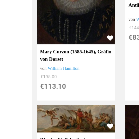
Anti
von
W
€144
€8
Mary Curzon (1585-1645), Gräfin
von Dorset
von
William Hamilton
€195.00
€113.10