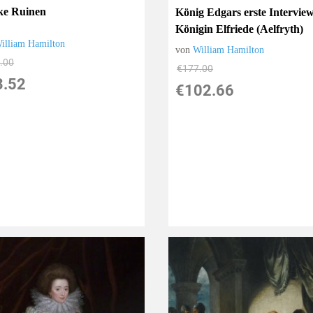
ke Ruinen
König Edgars erste Interview
Königin Elfriede (Aelfryth)
illiam Hamilton
von
William Hamilton
.00
€177.00
3.52
€102.66