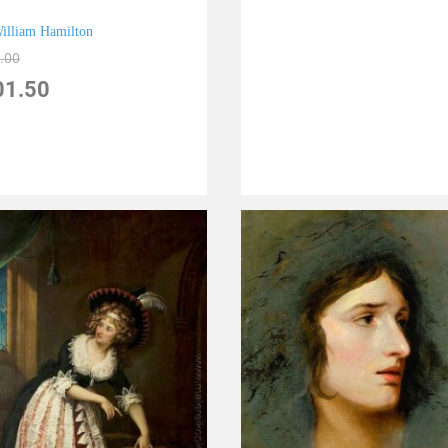
illiam Hamilton
.00
01.50