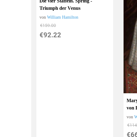
Die vier Staffeln. Spring -
Triumph der Venus
von
William Hamilton
€159.00
€92.22
Mary
von 
von
W
€114
€6