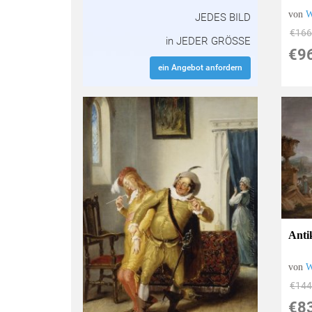
von
W
JEDES BILD
€166
in JEDER GRÖSSE
€9
ein Angebot anfordern
Anti
von
W
€144
€8