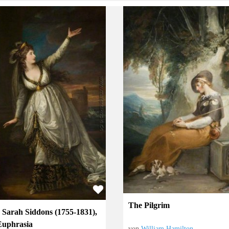
The Pilgrim
 Sarah Siddons (1755-1831),
Euphrasia
von
William Hamilton