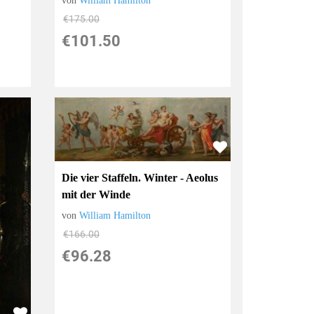
von
William Hamilton
€175.00
€101.50
Die vier Staffeln. Winter - Aeolus
mit der Winde
von
William Hamilton
€166.00
€96.28