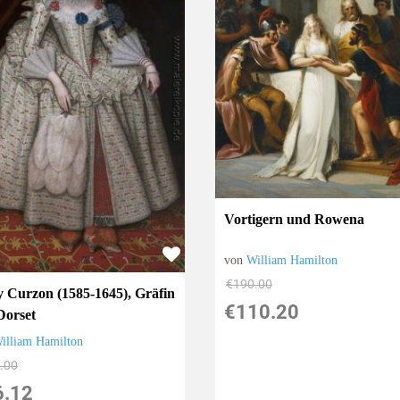
Vortigern und Rowena
von
William Hamilton
€190.00
 Curzon (1585-1645), Gräfin
€110.20
Dorset
illiam Hamilton
.00
6.12