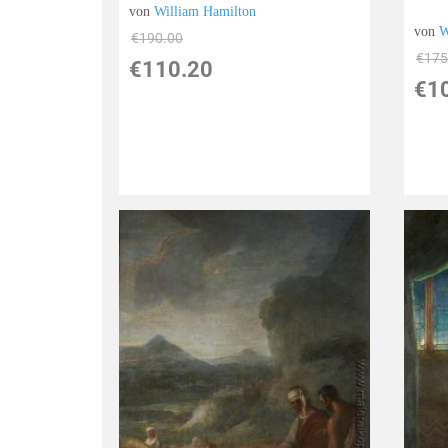
von
William Hamilton
von
W
€190.00
€175
€110.20
€1