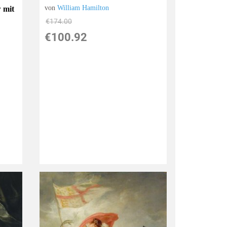
von
William Hamilton
 mit
€174.00
€100.92