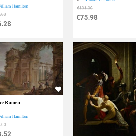
illiam Hamilton
€131.00
.00
€75.98
6.28
ke Ruinen
illiam Hamilton
.00
3.52