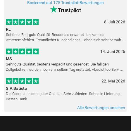
Basierend auf 175 Trustpilot-Bewertungen
8. Juli 2026
RL
Schönes Bild, gute Qualität. Besser als erwartet. Ich kann es
weiterempfehlen. Freundlicher Kundendienst. Haben sich sehr bemüht
als die Lieferung sich etwas verzögerte. Bild war gut verpackt. Nur FedEx
14. Juni 2026
MS
Sehr gute Qualität, bestens verpackt und gesendet. Die fälligen
Zollgebühren wurden noch am selben Tag erstattet. Absolut top Service
und mit dem Ölbild sehr zufrieden.
22. Mai 2026
S.A.Batista
Die Copie ist in sehr guter Qualität. Sehr zufrieden. Schnelle Lieferung.
Besten Dank.
Alle Bewertungen ansehen