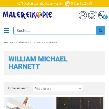
42% Rabatt auf alle Kunstwerke
0
Tag
13:20:39
0
STARTSEITE
KÜNSTLER
WILLIAM MICHAEL HARNETT
WILLIAM MICHAEL
HARNETT
Sortieren
Sortieren nach :
Populärste
nach
: