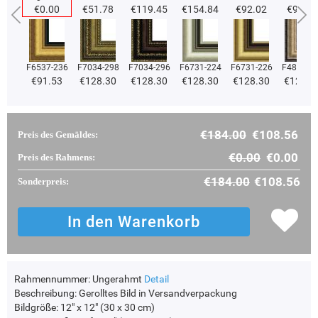
€0.00
€51.78
€119.45
€154.84
€92.02
€92.02
F6537-236
F7034-298
F7034-296
F6731-224
F6731-226
F4827-2
€91.53
€128.30
€128.30
€128.30
€128.30
€121.6
€184.00
€108.56
Preis des Gemäldes:
€0.00
€0.00
Preis des Rahmens:
€184.00
€108.56
Sonderpreis:
Rahmennummer:
Ungerahmt
Detail
Beschreibung:
Gerolltes Bild in Versandverpackung
Bildgröße:
12" x 12" (30 x 30 cm)