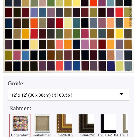
Größe:
12" x 12" (30 x 30cm) ( €108.56 )
Rahmen:
Ungerahmt
Keilrahmen
F6929-302
F6944-296
F2018-218A
F2018-37