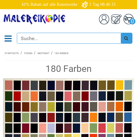
41% Rabatt auf alle Kunstwerke
1
Tag
08:46:14
0
STARTSEITE
THEMA
ABSTRAKT
180 FARBEN
180 Farben