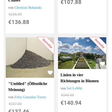
Chases
€107.88
von
Christian Boltanski
€236.00
€136.88
Bestseller
Bestseller
Linien in vier
Richtungen in Blumen
"Untitled" (Öffentliche
von
Sol LeWitt
Meinung)
€243.00
von
Felix Gonzalez-Torres
€140.94
€237.00
€137.46