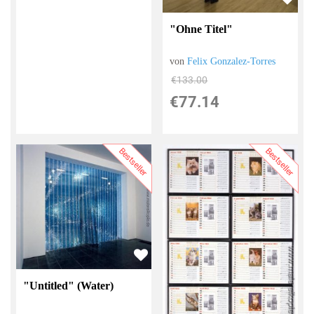
"Ohne Titel"
von
Felix Gonzalez-Torres
€133.00
€77.14
Bestseller
Bestseller
"Untitled" (Water)