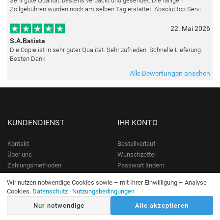
Sehr gute Qualität, bestens verpackt und gesendet. Die fälligen
Zollgebühren wurden noch am selben Tag erstattet. Absolut top Service
und mit dem Ölbild sehr zufrieden.
22. Mai 2026
S.A.Batista
Die Copie ist in sehr guter Qualität. Sehr zufrieden. Schnelle Lieferung.
Besten Dank.
Alle Bewertungen ansehen
KUNDENDIENST
IHR KONTO
Kontakt
Bestellverlauf
Über uns
Wunschzettel
Zahlungsmethoden
Passwort ändern
Versandinfo
Konto erstellen
Wir nutzen notwendige Cookies sowie – mit Ihrer Einwilligung – Analyse-
Rückgaberecht
Cookies.
Datenschutz
·
Nutzungsbedingungen
Nur notwendige
Alle akzeptieren
INFORMATIONEN
KONTAKT