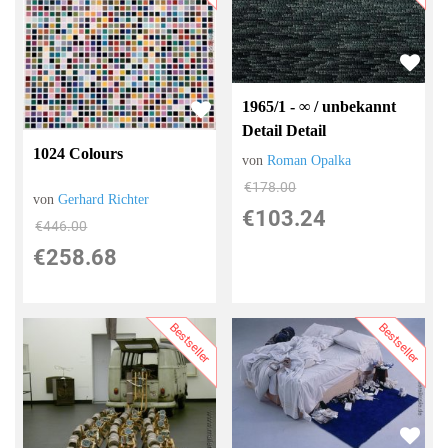
1965/1 - ∞ / unbekannt
Detail Detail
1024 Colours
von
Roman Opalka
€178.00
von
Gerhard Richter
€103.24
€446.00
€258.68
Bestseller
Bestseller