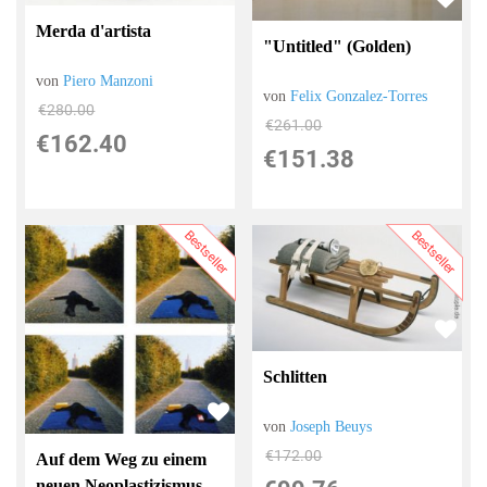
Merda d'artista
"Untitled" (Golden)
von
Piero Manzoni
von
Felix Gonzalez-Torres
€280.00
€261.00
€162.40
€151.38
Bestseller
Bestseller
Schlitten
von
Joseph Beuys
€172.00
Auf dem Weg zu einem
neuen Neoplastizismus,