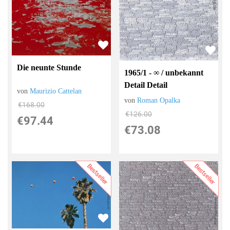
Die neunte Stunde
1965/1 - ∞ / unbekannt
Detail Detail
von
Maurizio Cattelan
von
Roman Opalka
€168.00
€126.00
€97.44
€73.08
Bestseller
Bestseller