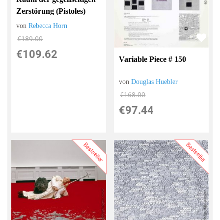
Zerstörung (Pistoles)
von
Rebecca Horn
€189.00
€109.62
Variable Piece # 150
von
Douglas Huebler
€168.00
€97.44
Bestseller
Bestseller