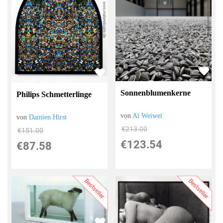
Sonnenblumenkerne
Philips Schmetterlinge
von
Ai Weiwei
von
Damien Hirst
€213.00
€151.00
€123.54
€87.58
Bestseller
Bestseller