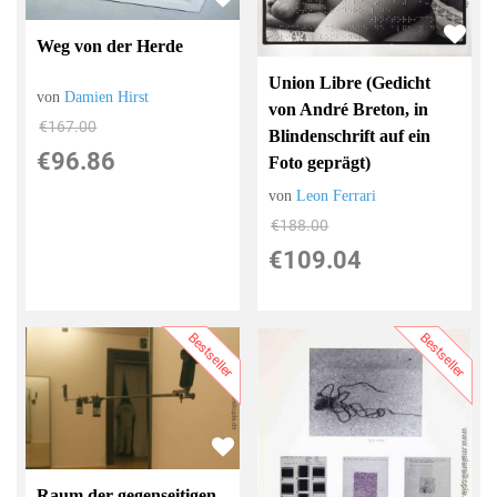
Weg von der Herde
Union Libre (Gedicht
von
Damien Hirst
von André Breton, in
€167.00
Blindenschrift auf ein
€96.86
Foto geprägt)
von
Leon Ferrari
€188.00
€109.04
Bestseller
Bestseller
Raum der gegenseitigen