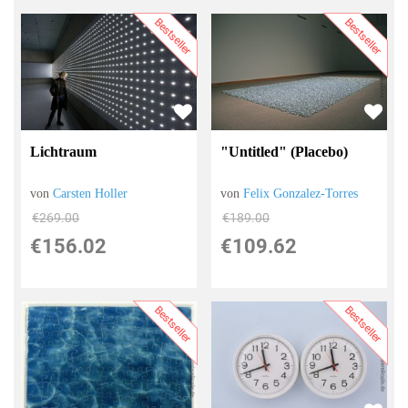
Bestseller
Bestseller
Lichtraum
"Untitled" (Placebo)
von
Carsten Holler
von
Felix Gonzalez-Torres
€269.00
€189.00
€156.02
€109.62
Bestseller
Bestseller