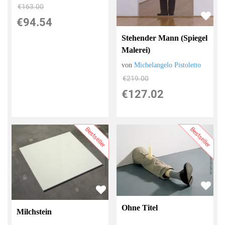
€163.00
€94.54
Stehender Mann (Spiegel
Malerei)
von
Michelangelo Pistoletto
€219.00
€127.02
Bestseller
Bestseller
Ohne Titel
Milchstein