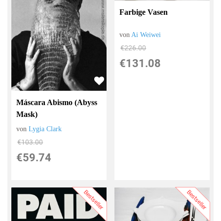
Farbige Vasen
von
Ai Weiwei
€226.00
€131.08
Máscara Abismo (Abyss
Mask)
von
Lygia Clark
€103.00
€59.74
Bestseller
Bestseller