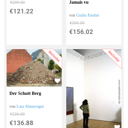
Jamais vu
€209.00
€121.22
von
Giulio Paolini
€269.00
€156.02
Bestseller
Bestseller
Der Schutt Berg
von
Lara Almarcegui
€236.00
€136.88