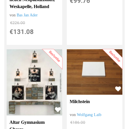
€99.76
Weskapelle, Holland
von
Bas Jan Ader
€226.00
€131.08
Bestseller
Bestseller
Milchstein
von
Wolfgang Laib
Altar Gymnasium
€186.00