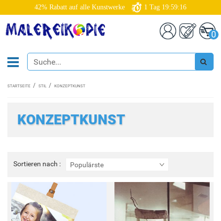
42% Rabatt auf alle Kunstwerke
1
Tag
19:59:14
0
STARTSEITE
STIL
KONZEPTKUNST
KONZEPTKUNST
Sortieren
Sortieren nach :
Populärste
nach
: