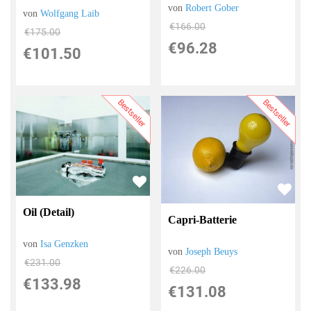
von
Robert Gober
von
Wolfgang Laib
€166.00
€175.00
€96.28
€101.50
Bestseller
Bestseller
Oil (Detail)
Capri-Batterie
von
Isa Genzken
von
Joseph Beuys
€231.00
€226.00
€133.98
€131.08