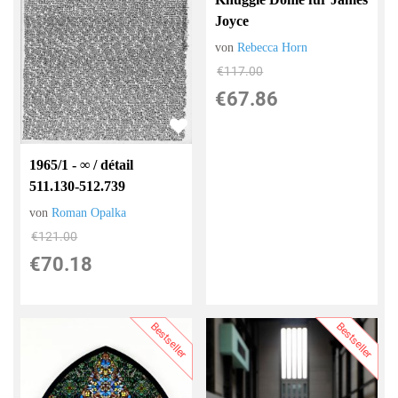
Joyce
von
Rebecca Horn
€117.00
€67.86
1965/1 - ∞ / détail
511.130-512.739
von
Roman Opalka
€121.00
€70.18
Bestseller
Bestseller