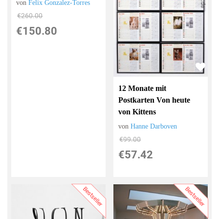
von
Felix Gonzalez-Torres
€260.00
€150.80
12 Monate mit
Postkarten Von heute
von Kittens
von
Hanne Darboven
€99.00
€57.42
Bestseller
Bestseller