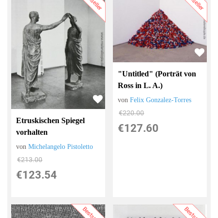
Bestseller
Bestseller
"Untitled" (Porträt von
Ross in L. A.)
von
Felix Gonzalez-Torres
€220.00
Etruskischen Spiegel
€127.60
vorhalten
von
Michelangelo Pistoletto
€213.00
€123.54
Bestseller
Bestseller