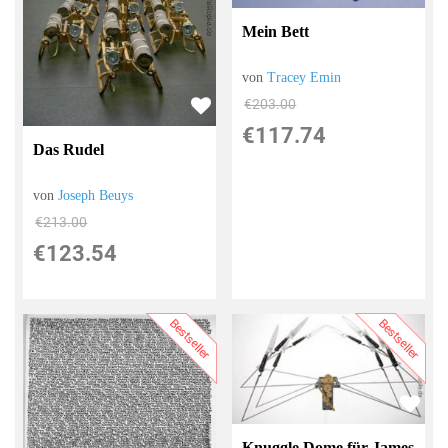
Mein Bett
von
Tracey Emin
€203.00
€117.74
Das Rudel
von
Joseph Beuys
€213.00
€123.54
Bestseller
Bestseller
Knuggle Dome für James