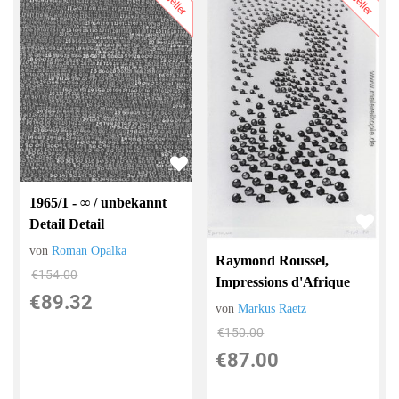
1965/1 - ∞ / unbekannt
Detail Detail
von
Roman Opalka
Raymond Roussel,
€154.00
Impressions d'Afrique
€89.32
von
Markus Raetz
€150.00
€87.00