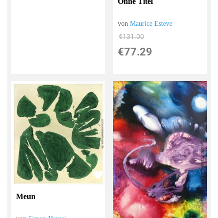
Ohne Titel
von
Maurice Esteve
€131.00
€77.29
Meun