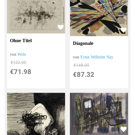
Ohne Titel
Diagonale
von
Wols
von
Ernst Wilhelm Nay
€122.00
€148.00
€71.98
€87.32