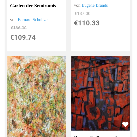
von
Eugene Brands
Garten der Semiramis
€187.00
von
Bernard Schultze
€110.33
€186.00
€109.74