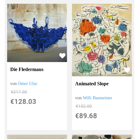
Die Fledermaus
Animated Slope
von
Omer Uluc
€217.00
von
Willi Baumeister
€128.03
€152.00
€89.68