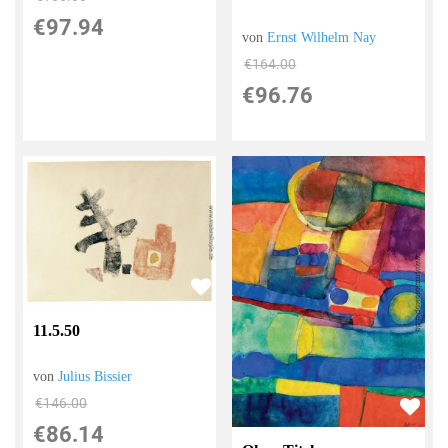
€97.94
von
Ernst Wilhelm Nay
€164.00
€96.76
11.5.50
von
Julius Bissier
€146.00
€86.14