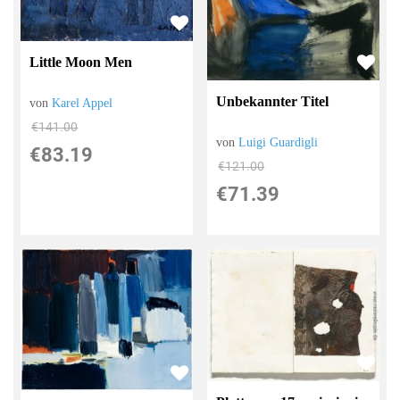
Little Moon Men
Unbekannter Titel
von
Karel Appel
€141.00
von
Luigi Guardigli
€83.19
€121.00
€71.39