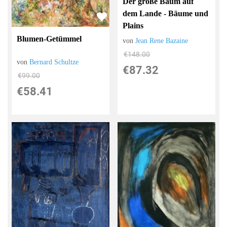
Der große Baum auf
dem Lande - Bäume und
Plains
Blumen-Getümmel
von
Jean Rene Bazaine
€148.00
von
Bernard Schultze
€87.32
€99.00
€58.41