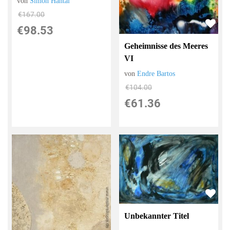
von
Simon Hantai
€167.00
€98.53
Geheimnisse des Meeres
VI
von
Endre Bartos
€104.00
€61.36
Unbekannter Titel