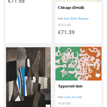
€71.98
Chicago (Detail)
von
Jean Rene Bazaine
€121.00
€71.39
Apparenti tinte
von
Carla Accardi
€137.00