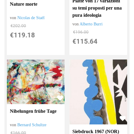
Platte von 17 variazioni
Nature morte
su temi proposti per una
pura ideologia
von
Nicolas de Staël
von
Alberto Burri
€202.00
€196.00
€119.18
€115.64
Nibelungen frühe Tage
von
Bernard Schultze
Siebdruck 1967 (NOR)
€166.00