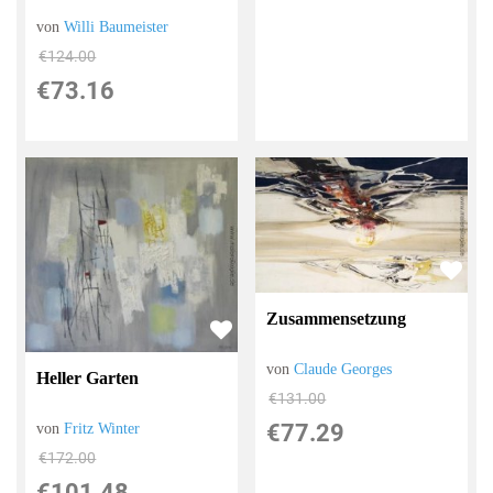
von
Willi Baumeister
€124.00
€73.16
Zusammensetzung
von
Claude Georges
Heller Garten
€131.00
€77.29
von
Fritz Winter
€172.00
€101.48