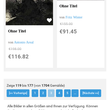
Ohne Titel
von
Fritz Winter
€155.00
€91.45
Ohne Titel
von
Antonio Areal
€198.00
€116.82
Zeige
119
bis
177
(von
1704
Gemälde)
[<< Vorherige]
1
2
3
4
5
...
[Nächste >>]
Alle Bilder in allen Größen sind Ihnen zur Verfügung. Können