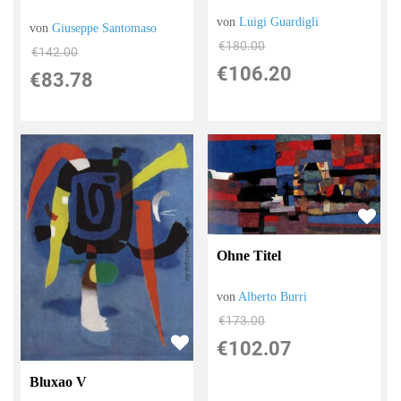
von
Luigi Guardigli
von
Giuseppe Santomaso
€180.00
€142.00
€106.20
€83.78
Ohne Titel
von
Alberto Burri
€173.00
€102.07
Bluxao V