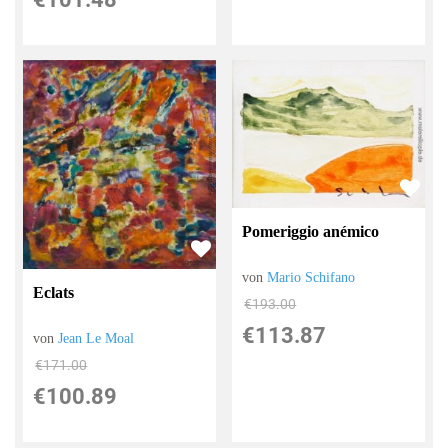
Pomeriggio anémico
von
Mario Schifano
Eclats
€193.00
€113.87
von
Jean Le Moal
€171.00
€100.89