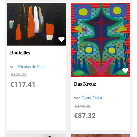
Bouteilles
von
Nicolas de Staël
€199.00
€117.41
Das Kreuz
von
Greta Freist
€148.00
€87.32