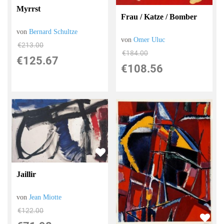
Myrrst
Frau / Katze / Bomber
von
Bernard Schultze
von
Omer Uluc
€213.00
€184.00
€125.67
€108.56
Jaillir
von
Jean Miotte
€122.00