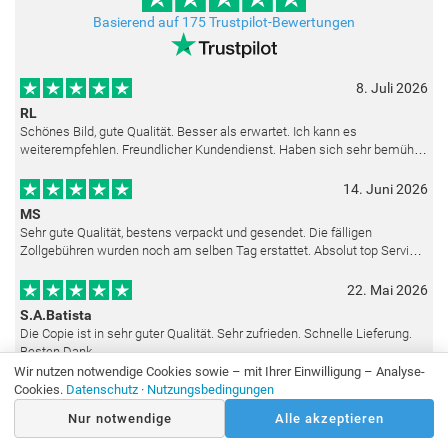
Basierend auf 175 Trustpilot-Bewertungen
8. Juli 2026
RL
Schönes Bild, gute Qualität. Besser als erwartet. Ich kann es
weiterempfehlen. Freundlicher Kundendienst. Haben sich sehr bemüht
als die Lieferung sich etwas verzögerte. Bild war gut verpackt. Nur FedEx
14. Juni 2026
MS
Sehr gute Qualität, bestens verpackt und gesendet. Die fälligen
Zollgebühren wurden noch am selben Tag erstattet. Absolut top Service
und mit dem Ölbild sehr zufrieden.
22. Mai 2026
S.A.Batista
Die Copie ist in sehr guter Qualität. Sehr zufrieden. Schnelle Lieferung.
Besten Dank.
Wir nutzen notwendige Cookies sowie – mit Ihrer Einwilligung – Analyse-
Alle Bewertungen ansehen
Cookies.
Datenschutz
·
Nutzungsbedingungen
Nur notwendige
Alle akzeptieren