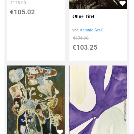
€178.00
€105.02
Ohne Titel
von
Antonio Areal
€175.00
€103.25