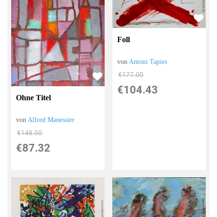
Foll
von
Antoni Tapies
€177.00
€104.43
Ohne Titel
von
Alfred Manessier
€148.00
€87.32