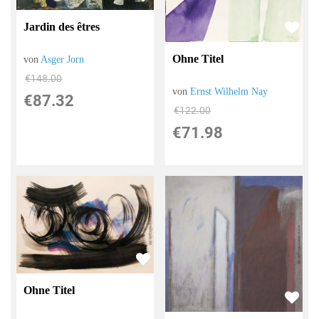
Jardin des êtres
Ohne Titel
von
Asger Jorn
€148.00
von
Ernst Wilhelm Nay
€87.32
€122.00
€71.98
Ohne Titel