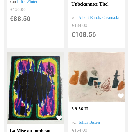
von
Fritz Winter
Unbekannter Titel
€150.00
€88.50
von
Albert Rafols-Casamada
€184.00
€108.56
3.9.56 II
von
Julius Bissier
€164.00
La Mise au tombeau