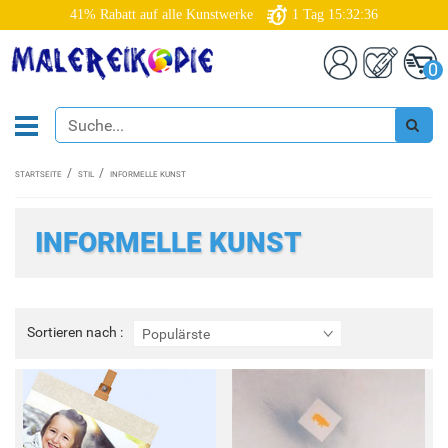
41% Rabatt auf alle Kunstwerke
1
Tag
15:32:34
0
STARTSEITE
STIL
INFORMELLE KUNST
INFORMELLE KUNST
Sortieren
Sortieren nach :
Populärste
nach
: