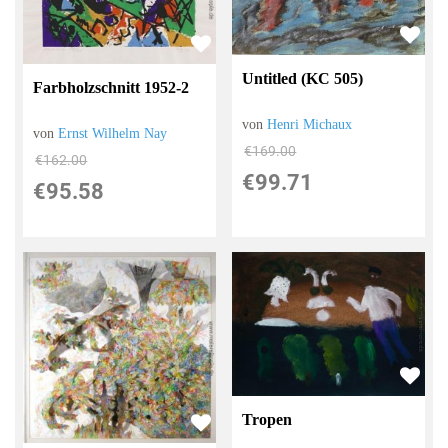
Untitled (KC 505)
Farbholzschnitt 1952-2
von
Henri Michaux
von
Ernst Wilhelm Nay
€169.00
€162.00
€99.71
€95.58
Tropen