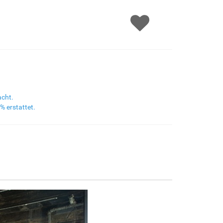
F8645-298
F6537-236
F7034-298
F7034-296
€159.99
€84.87
€118.96
€118.96
F6731-224
F6731-226
F4827-234
F8645-296
€118.96
€118.96
€112.80
€110.34
acht.
% erstattet.
F4613-236
F5130-204
F6035-220
F2833-204
€85.69
€123.55
€111.21
€101.73