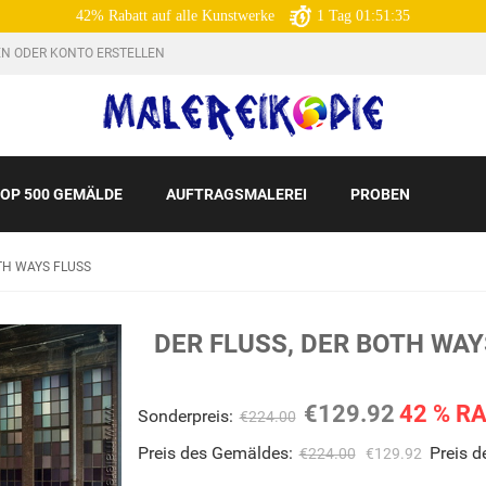
42% Rabatt auf alle Kunstwerke
1
Tag
01:51:33
N ODER KONTO ERSTELLEN
OP 500 GEMÄLDE
AUFTRAGSMALEREI
PROBEN
TH WAYS FLUSS
DER FLUSS, DER BOTH WAY
€129.92
42 % R
Sonderpreis:
€224.00
Preis des Gemäldes:
Preis 
€224.00
€129.92