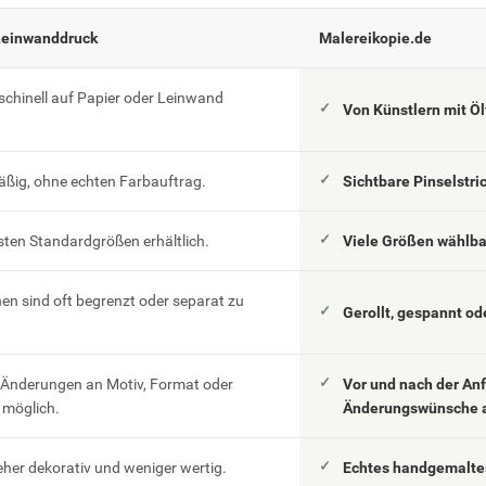
Leinwanddruck
Malereikopie.de
schinell auf Papier oder Leinwand
Von Künstlern mit Ö
äßig, ohne echten Farbauftrag.
Sichtbare Pinselstri
esten Standardgrößen erhältlich.
Viele Größen wählb
n sind oft begrenzt oder separat zu
Gerollt, gespannt od
 Änderungen an Motiv, Format oder
Vor und nach der An
möglich.
Änderungswünsche 
eher dekorativ und weniger wertig.
Echtes handgemaltes