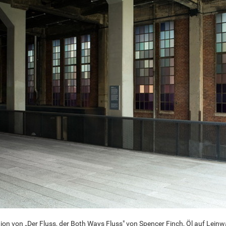
n von „Der Fluss, der Both Ways Fluss" von Spencer Finch, Öl auf Lein