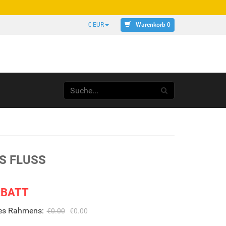
Warenkorb 0
€ EUR
S FLUSS
ABATT
des Rahmens:
€0.00
€0.00