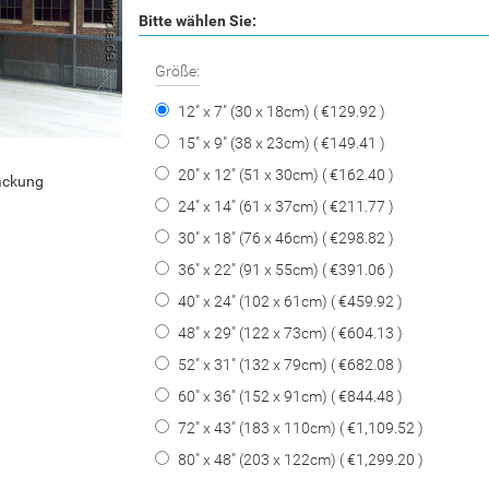
Bitte wählen Sie:
Größe:
12" x 7" (30 x 18cm) ( €129.92 )
15" x 9" (38 x 23cm) ( €149.41 )
20" x 12" (51 x 30cm) ( €162.40 )
packung
24" x 14" (61 x 37cm) ( €211.77 )
30" x 18" (76 x 46cm) ( €298.82 )
36" x 22" (91 x 55cm) ( €391.06 )
40" x 24" (102 x 61cm) ( €459.92 )
48" x 29" (122 x 73cm) ( €604.13 )
52" x 31" (132 x 79cm) ( €682.08 )
60" x 36" (152 x 91cm) ( €844.48 )
72" x 43" (183 x 110cm) ( €1,109.52 )
80" x 48" (203 x 122cm) ( €1,299.20 )