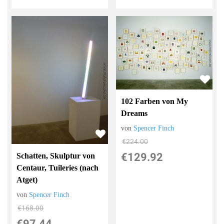
102 Farben von My
Dreams
von
Spencer Finch
€224.00
€129.92
Schatten, Skulptur von
Centaur, Tuileries (nach
Atget)
von
Spencer Finch
€168.00
€97.44