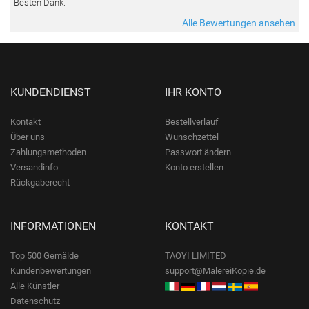
Besten Dank.
Alle Bewertungen ansehen
KUNDENDIENST
IHR KONTO
Kontakt
Bestellverlauf
Über uns
Wunschzettel
Zahlungsmethoden
Passwort ändern
Versandinfo
Konto erstellen
Rückgaberecht
INFORMATIONEN
KONTAKT
Top 500 Gemälde
TAOYI LIMITED
Kundenbewertungen
support@MalereiKopie.de
Alle Künstler
Datenschutz