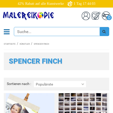
42% Rabatt auf alle Kunstwerke
1
Tag
17:44:03
0
STARTSEITE
KÜNSTLER
SPENCER FINCH
SPENCER FINCH
Sortieren
Sortieren nach :
Populärste
nach
: