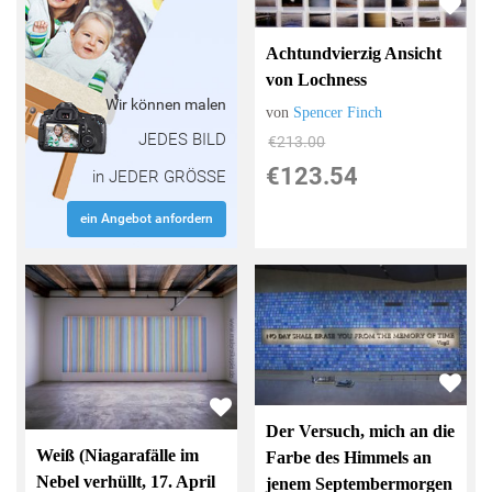
Achtundvierzig Ansicht
von Lochness
Wir können malen
von
Spencer Finch
JEDES BILD
€213.00
€123.54
in JEDER GRÖSSE
ein Angebot anfordern
Der Versuch, mich an die
Weiß (Niagarafälle im
Farbe des Himmels an
Nebel verhüllt, 17. April
jenem Septembermorgen