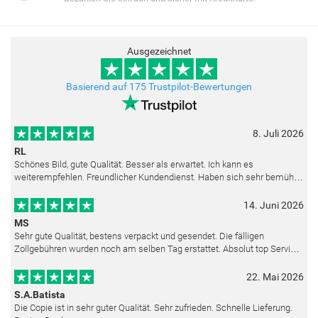
Ausgezeichnet
Basierend auf 175 Trustpilot-Bewertungen
8. Juli 2026
RL
Schönes Bild, gute Qualität. Besser als erwartet. Ich kann es
weiterempfehlen. Freundlicher Kundendienst. Haben sich sehr bemüht
als die Lieferung sich etwas verzögerte. Bild war gut verpackt. Nur FedEx
14. Juni 2026
MS
Sehr gute Qualität, bestens verpackt und gesendet. Die fälligen
Zollgebühren wurden noch am selben Tag erstattet. Absolut top Service
und mit dem Ölbild sehr zufrieden.
22. Mai 2026
S.A.Batista
Die Copie ist in sehr guter Qualität. Sehr zufrieden. Schnelle Lieferung.